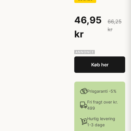
46,95
66,25
kr
kr
Køb her
Prisgaranti -5%
Fri fragt over kr.
499
Hurtig levering
1-3 dage