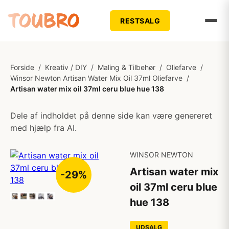
RESTSALG
Forside
/
Kreativ / DIY
/
Maling & Tilbehør
/
Oliefarve
/
Winsor Newton Artisan Water Mix Oil 37ml Oliefarve
/
Artisan water mix oil 37ml ceru blue hue 138
Dele af indholdet på denne side kan være genereret
med hjælp fra AI.
WINSOR NEWTON
Artisan water mix
-29%
oil 37ml ceru blue
hue 138
UDSALG