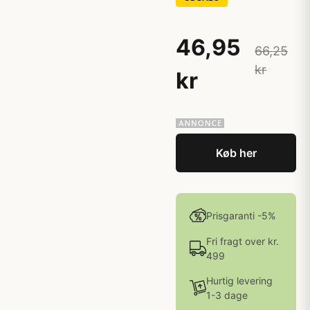
46,95
66,25
kr
kr
Køb her
Prisgaranti -5%
Fri fragt over kr.
499
Hurtig levering
1-3 dage