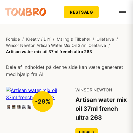
RESTSALG
Forside
/
Kreativ / DIY
/
Maling & Tilbehør
/
Oliefarve
/
Winsor Newton Artisan Water Mix Oil 37ml Oliefarve
/
Artisan water mix oil 37ml french ultra 263
Dele af indholdet på denne side kan være genereret
med hjælp fra AI.
WINSOR NEWTON
Artisan water mix
-29%
oil 37ml french
ultra 263
UDSALG