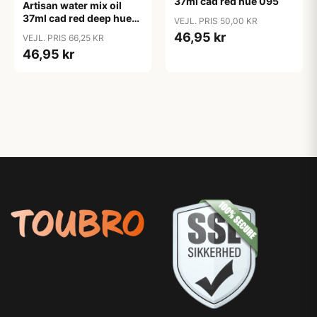
37ml cad red hue 095
Artisan water mix oil
37ml cad red deep hue
VEJL. PRIS 50,00 KR
098
46,95 kr
VEJL. PRIS 66,25 KR
46,95 kr