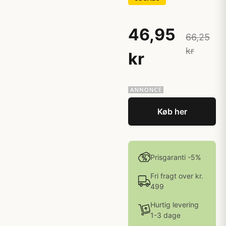
46,95
66,25
kr
kr
Køb her
Prisgaranti -5%
Fri fragt over kr.
499
Hurtig levering
1-3 dage