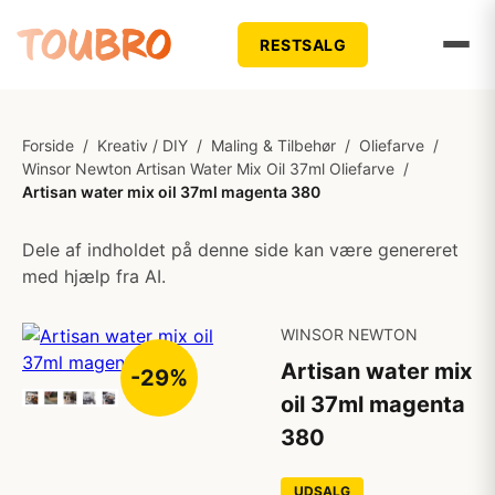
RESTSALG
Forside
/
Kreativ / DIY
/
Maling & Tilbehør
/
Oliefarve
/
Winsor Newton Artisan Water Mix Oil 37ml Oliefarve
/
Artisan water mix oil 37ml magenta 380
Dele af indholdet på denne side kan være genereret
med hjælp fra AI.
WINSOR NEWTON
Artisan water mix
-29%
oil 37ml magenta
380
UDSALG