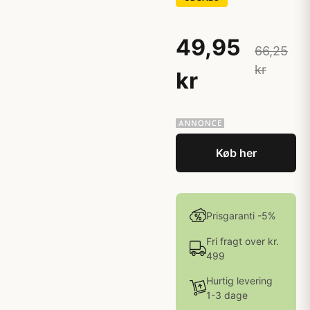
49,95
66,25
kr
kr
Køb her
Prisgaranti -5%
Fri fragt over kr.
499
Hurtig levering
1-3 dage