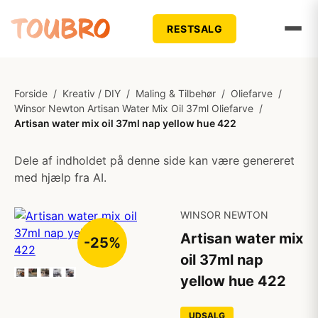
RESTSALG
Forside
/
Kreativ / DIY
/
Maling & Tilbehør
/
Oliefarve
/
Winsor Newton Artisan Water Mix Oil 37ml Oliefarve
/
Artisan water mix oil 37ml nap yellow hue 422
Dele af indholdet på denne side kan være genereret
med hjælp fra AI.
WINSOR NEWTON
Artisan water mix
-25%
oil 37ml nap
yellow hue 422
UDSALG