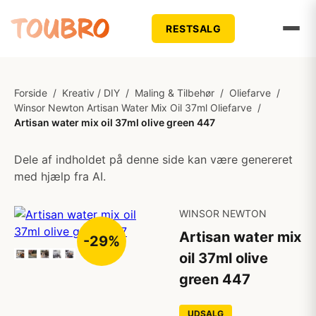
RESTSALG
Forside
/
Kreativ / DIY
/
Maling & Tilbehør
/
Oliefarve
/
Winsor Newton Artisan Water Mix Oil 37ml Oliefarve
/
Artisan water mix oil 37ml olive green 447
Dele af indholdet på denne side kan være genereret
med hjælp fra AI.
WINSOR NEWTON
Artisan water mix
-29%
oil 37ml olive
green 447
UDSALG