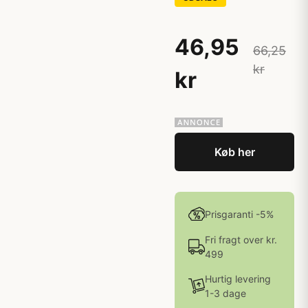
46,95
66,25
kr
kr
Køb her
Prisgaranti -5%
Fri fragt over kr.
499
Hurtig levering
1-3 dage