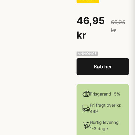
46,95
66,25
kr
kr
Køb her
Prisgaranti -5%
Fri fragt over kr.
499
Hurtig levering
1-3 dage