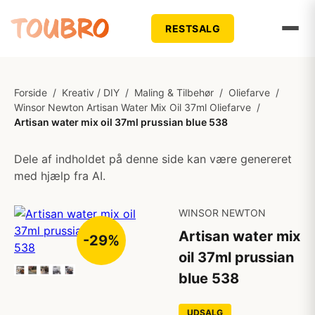
RESTSALG
Forside
/
Kreativ / DIY
/
Maling & Tilbehør
/
Oliefarve
/
Winsor Newton Artisan Water Mix Oil 37ml Oliefarve
/
Artisan water mix oil 37ml prussian blue 538
Dele af indholdet på denne side kan være genereret
med hjælp fra AI.
WINSOR NEWTON
Artisan water mix
-29%
oil 37ml prussian
blue 538
UDSALG