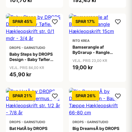
101,70 kr
192,45 kr
SPAR 45%
SPAR 17%
RITO KREA
Bamserangle af
DROPS - GARNSTUDIO
ByGrarup - Rangle
Baby Steps by DROPS
Hækleopskrift 15cm
Design - Baby Tøfler
VEJL. PRIS 23,00 KR
Hækleopskrift str. 0/1
19,00 kr
VEJL. PRIS 84,00 KR
mdr - 3/4 år
45,90 kr
SPAR 21%
SPAR 26%
DROPS - GARNSTUDIO
DROPS - GARNSTUDIO
Bat HatÂ by DROPS
Big DreamsÂ by DROPS