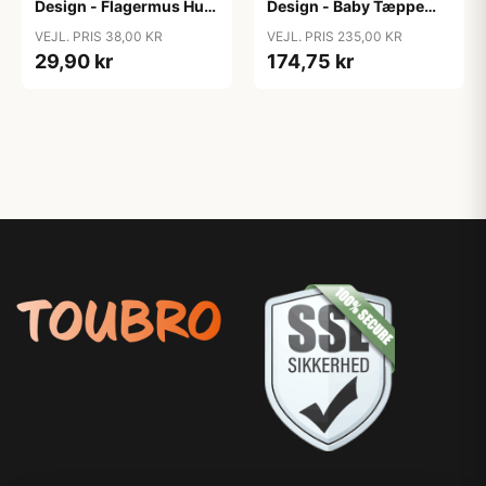
Design - Flagermus Hue
Design - Baby Tæppe
Hækleopskrift str. 1/2 år
Hækleopskrift 66-80 cm
VEJL. PRIS 38,00 KR
VEJL. PRIS 235,00 KR
- 7/8 år
29,90 kr
174,75 kr