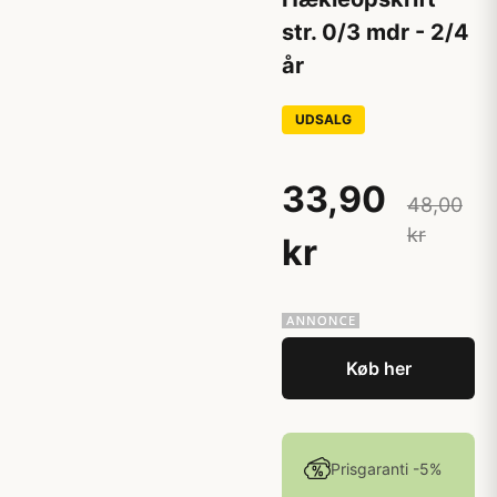
str. 0/3 mdr - 2/4
år
UDSALG
33,90
48,00
kr
kr
Køb her
Prisgaranti -5%