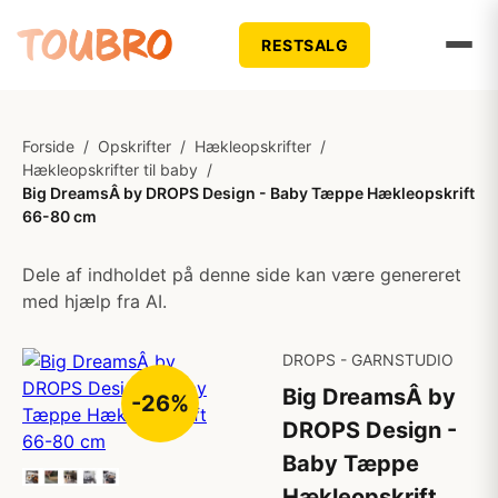
RESTSALG
Forside
/
Opskrifter
/
Hækleopskrifter
/
Hækleopskrifter til baby
/
Big DreamsÂ by DROPS Design - Baby Tæppe Hækleopskrift
66-80 cm
Dele af indholdet på denne side kan være genereret
med hjælp fra AI.
DROPS - GARNSTUDIO
Big DreamsÂ by
-26%
DROPS Design -
Baby Tæppe
Hækleopskrift