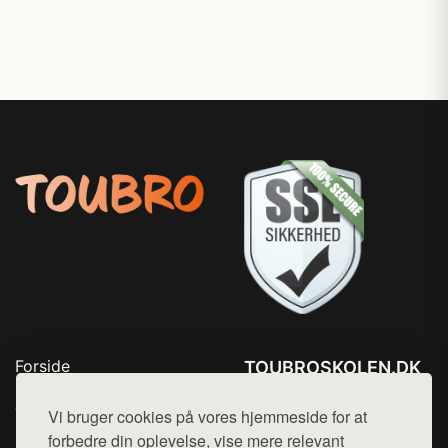
Forside
TOUBROSKOLEN.DK
Produkter
Tlf. 78768672
Top Rabatter
Vi bruger cookies på vores hjemmeside for at
Mail:
hej@want.dk
Blog
forbedre din oplevelse, vise mere relevant