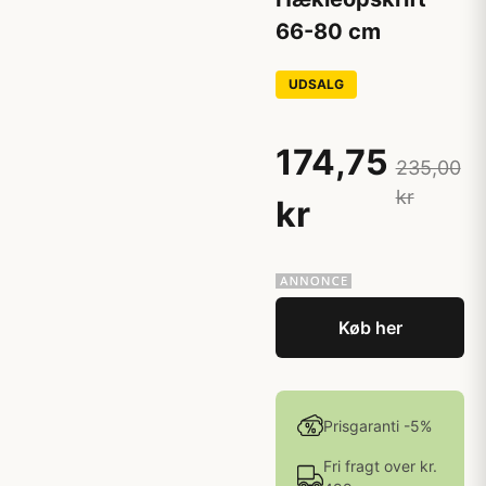
66-80 cm
UDSALG
174,75
235,00
kr
kr
Køb her
Prisgaranti -5%
Fri fragt over kr.