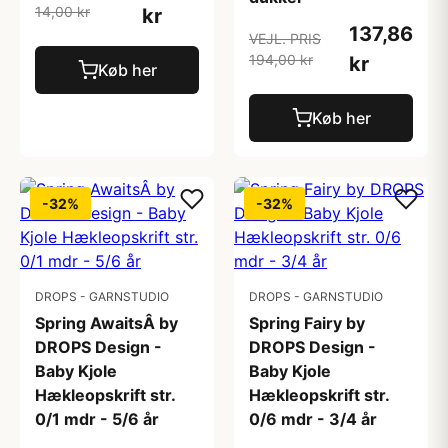
14,00 kr
kr
137,86
VEJL. PRIS
194,00 kr
kr
Køb her
Køb her
-32%
-32%
DROPS - GARNSTUDIO
DROPS - GARNSTUDIO
Spring AwaitsÂ by
Spring Fairy by
DROPS Design -
DROPS Design -
Baby Kjole
Baby Kjole
Hækleopskrift str.
Hækleopskrift str.
0/1 mdr - 5/6 år
0/6 mdr - 3/4 år