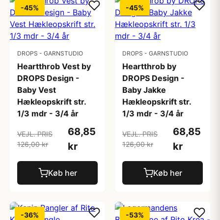
-45%
-45%
DROPS - GARNSTUDIO
DROPS - GARNSTUDIO
Heartthrob Vest by
Heartthrob by
DROPS Design -
DROPS Design -
Baby Vest
Baby Jakke
Hækleopskrift str.
Hækleopskrift str.
1/3 mdr - 3/4 år
1/3 mdr - 3/4 år
68,85
68,85
VEJL. PRIS
VEJL. PRIS
126,00 kr
126,00 kr
kr
kr
Køb her
Køb her
-36%
-53%