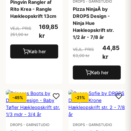
Pingvin Rangler af
DROPS - GARNSTUDIO
Rito Krea - Rangle
Pizza NinjaÂ by
Hækleopskrift 13cm
DROPS Design -
Ninja Hue
169,85
VEJL. PRIS
Hækleopskrift str.
251,90 kr
kr
1/2 år - 7/8 år
44,85
VEJL. PRIS
Køb her
63,00 kr
kr
Køb her
-45%
-21%
DROPS - GARNSTUDIO
DROPS - GARNSTUDIO