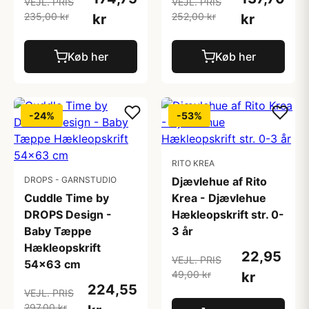
VEJL. PRIS
VEJL. PRIS
235,00 kr
252,00 kr
kr
kr
Køb her
Køb her
-24%
-53%
RITO KREA
DROPS - GARNSTUDIO
Djævlehue af Rito
Cuddle Time by
Krea - Djævlehue
DROPS Design -
Hækleopskrift str. 0-
Baby Tæppe
3 år
Hækleopskrift
22,95
VEJL. PRIS
54x63 cm
49,00 kr
kr
224,55
VEJL. PRIS
297,00 kr