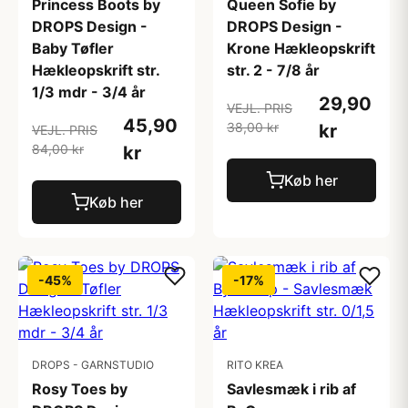
Princess Boots by
Queen Sofie by
DROPS Design -
DROPS Design -
Baby Tøfler
Krone Hækleopskrift
Hækleopskrift str.
str. 2 - 7/8 år
1/3 mdr - 3/4 år
29,90
VEJL. PRIS
45,90
38,00 kr
kr
VEJL. PRIS
84,00 kr
kr
Køb her
Køb her
-45%
-17%
DROPS - GARNSTUDIO
RITO KREA
Rosy Toes by
Savlesmæk i rib af