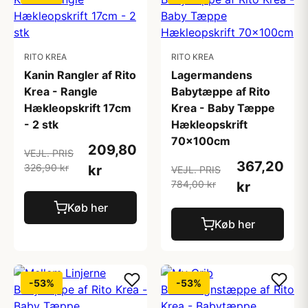
RITO KREA
RITO KREA
Kanin Rangler af Rito
Lagermandens
Krea - Rangle
Babytæppe af Rito
Hækleopskrift 17cm
Krea - Baby Tæppe
- 2 stk
Hækleopskrift
70x100cm
209,80
VEJL. PRIS
367,20
326,90 kr
kr
VEJL. PRIS
784,00 kr
kr
Køb her
Køb her
-53%
-53%