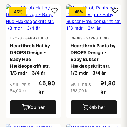
-45%
-45%
DROPS - GARNSTUDIO
DROPS - GARNSTUDIO
Heartthrob Hat by
Heartthrob Pants by
DROPS Design -
DROPS Design -
Baby Hue
Baby Bukser
Hækleopskrift str.
Hækleopskrift str.
1/3 mdr - 3/4 år
1/3 mdr - 3/4 år
45,90
91,80
VEJL. PRIS
VEJL. PRIS
84,00 kr
168,00 kr
kr
kr
Køb her
Køb her