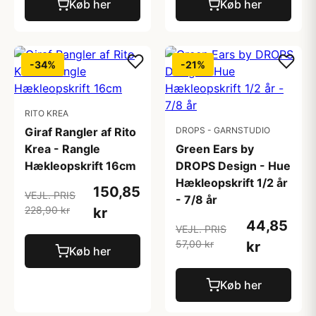
Køb her
Køb her
-34%
-21%
RITO KREA
Giraf Rangler af Rito
DROPS - GARNSTUDIO
Krea - Rangle
Green Ears by
Hækleopskrift 16cm
DROPS Design - Hue
Hækleopskrift 1/2 år
150,85
VEJL. PRIS
- 7/8 år
228,90 kr
kr
44,85
VEJL. PRIS
57,00 kr
kr
Køb her
Køb her