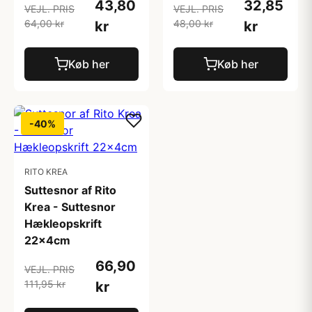
43,80
32,85
VEJL. PRIS
VEJL. PRIS
64,00 kr
48,00 kr
kr
kr
Køb her
Køb her
-40%
RITO KREA
Suttesnor af Rito
Krea - Suttesnor
Hækleopskrift
22x4cm
66,90
VEJL. PRIS
111,95 kr
kr