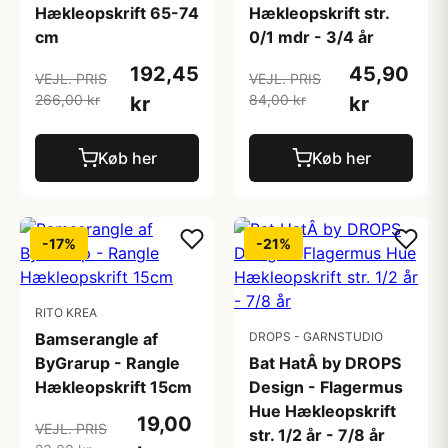
Hækleopskrift 65-74
Hækleopskrift str.
cm
0/1 mdr - 3/4 år
192,45
45,90
VEJL. PRIS
VEJL. PRIS
266,00 kr
84,00 kr
kr
kr
Køb her
Køb her
-17%
-21%
RITO KREA
Bamserangle af
DROPS - GARNSTUDIO
ByGrarup - Rangle
Bat HatÂ by DROPS
Hækleopskrift 15cm
Design - Flagermus
Hue Hækleopskrift
19,00
VEJL. PRIS
str. 1/2 år - 7/8 år