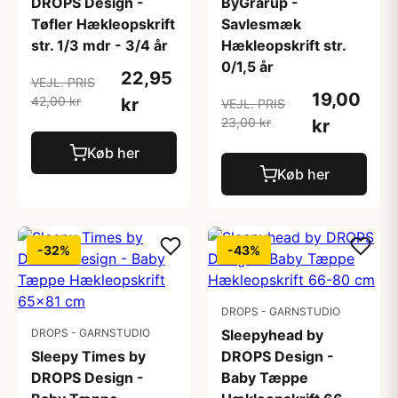
DROPS Design -
ByGrarup -
Tøfler Hækleopskrift
Savlesmæk
str. 1/3 mdr - 3/4 år
Hækleopskrift str.
0/1,5 år
22,95
VEJL. PRIS
19,00
42,00 kr
kr
VEJL. PRIS
23,00 kr
kr
Køb her
Køb her
-32%
-43%
DROPS - GARNSTUDIO
DROPS - GARNSTUDIO
Sleepyhead by
Sleepy Times by
DROPS Design -
DROPS Design -
Baby Tæppe