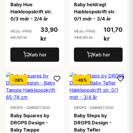
Baby Hue
Baby heldragt
Hækleopskrift str.
Hækleopskrift str.
0/3 mdr - 2/4 år
0/1 mdr - 3/4 år
33,90
101,70
VEJL. PRIS
VEJL. PRIS
48,00 kr
144,00 kr
kr
kr
Køb her
Køb her
-28%
-45%
DROPS - GARNSTUDIO
DROPS - GARNSTUDIO
Baby Squares by
Baby Steps by
DROPS Design -
DROPS Design -
Baby Tæppe
Baby Tøfler