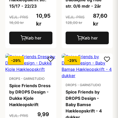
15/17 - 22/23
str. 0/6 mdr - 2år
10,95
87,60
VEJL. PRIS
VEJL. PRIS
16,00 kr
128,00 kr
kr
kr
Køb her
Køb her
-29%
-29%
DROPS - GARNSTUDIO
Spice Friends Dress
DROPS - GARNSTUDIO
by DROPS Design -
Spice Friends by
Dukke Kjole
DROPS Design -
Hækleopskrift
Baby Bamse
Hækleopskrift - 4
9,99
VEJL. PRIS
dukker