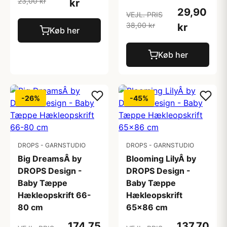
23,00 kr
kr
29,90
VEJL. PRIS
38,00 kr
kr
Køb her
Køb her
-26%
-45%
DROPS - GARNSTUDIO
DROPS - GARNSTUDIO
Big DreamsÂ by
Blooming LilyÂ by
DROPS Design -
DROPS Design -
Baby Tæppe
Baby Tæppe
Hækleopskrift 66-
Hækleopskrift
80 cm
65x86 cm
174,75
137,70