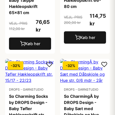
Baby Tæppe
Hækleopskrift 66-
Hækleopskrift
80 cm
65x81 cm
114,75
VEJL. PRIS
76,65
200,00 kr
kr
VEJL. PRIS
112,00 kr
kr
Køb her
Køb her
-32%
-32%
DROPS - GARNSTUDIO
DROPS - GARNSTUDIO
So Charming Socks
So CharmingÂ by
by DROPS Design -
DROPS Design -
Baby Tøfler
Baby Sæt med
Hækleopskrift str.
Dåbskjole og Hue