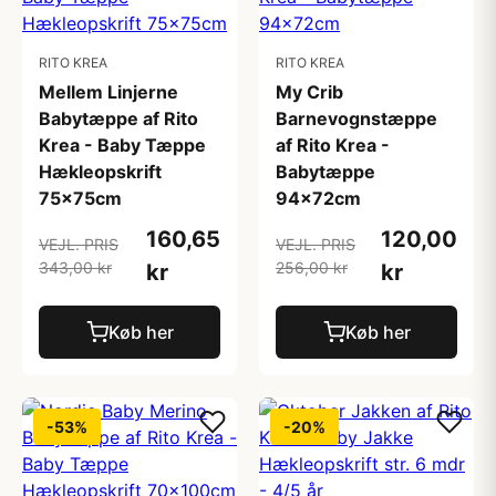
RITO KREA
RITO KREA
Mellem Linjerne
My Crib
Babytæppe af Rito
Barnevognstæppe
Krea - Baby Tæppe
af Rito Krea -
Hækleopskrift
Babytæppe
75x75cm
94x72cm
160,65
120,00
VEJL. PRIS
VEJL. PRIS
343,00 kr
256,00 kr
kr
kr
Køb her
Køb her
-53%
-20%