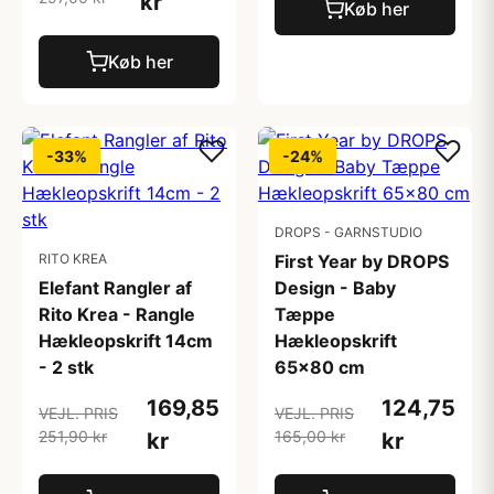
kr
Køb her
Køb her
-33%
-24%
DROPS - GARNSTUDIO
RITO KREA
First Year by DROPS
Elefant Rangler af
Design - Baby
Rito Krea - Rangle
Tæppe
Hækleopskrift 14cm
Hækleopskrift
- 2 stk
65x80 cm
169,85
124,75
VEJL. PRIS
VEJL. PRIS
251,90 kr
165,00 kr
kr
kr