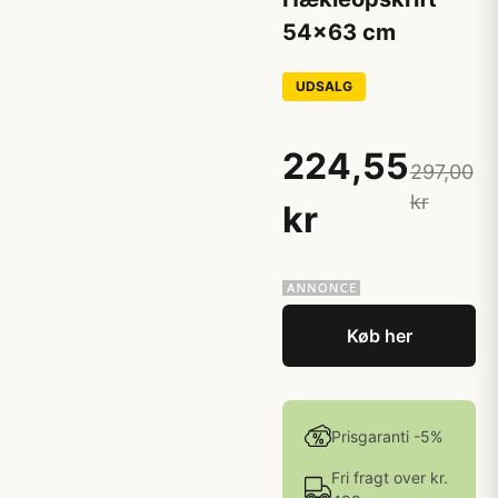
54x63 cm
UDSALG
224,55
297,00
kr
kr
Køb her
Prisgaranti -5%
Fri fragt over kr.