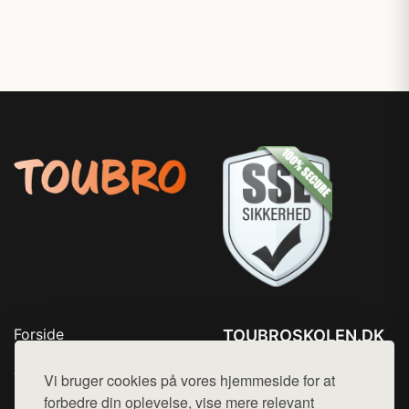
Forside
TOUBROSKOLEN.DK
Produkter
Tlf. 78768672
Top Rabatter
Vi bruger cookies på vores hjemmeside for at
Mail:
hej@want.dk
Blog
forbedre din oplevelse, vise mere relevant