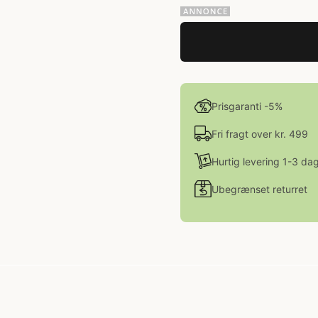
Prisgaranti -5%
Fri fragt over kr. 499
Hurtig levering 1-3 da
Ubegrænset returret