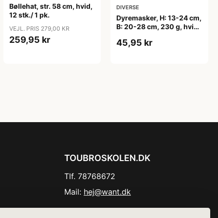
Bøllehat, str. 58 cm, hvid,
DIVERSE
12 stk./ 1 pk.
Dyremasker, H: 13-24 cm,
B: 20-28 cm, 230 g, hvid,
VEJL. PRIS 279,00 KR
16 stk./ 1 pk.
259,95 kr
45,95 kr
TOUBROSKOLEN.DK
Tlf. 78768672
Mail:
hej@want.dk
Cookie- og privatlivspolitik