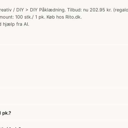
Kreativ / DIY > DIY Påklædning. Tilbud: nu 202.95 kr. (regal
mount: 100 stk./ 1 pk. Køb hos Rito.dk.
 hjælp fra AI.
1 pk.?