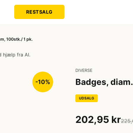
RESTSALG
m, 100stk./ 1 pk.
 hjælp fra AI.
DIVERSE
Badges, diam. 
-10%
UDSALG
202,95 kr
225,