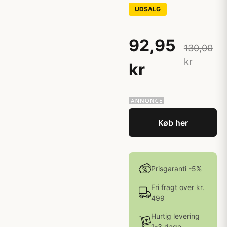
UDSALG
92,95
130,00
kr
kr
Køb her
Prisgaranti -5%
Fri fragt over kr.
499
Hurtig levering
1-3 dage