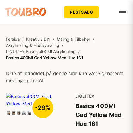
RESTSALG
Forside
/
Kreativ / DIY
/
Maling & Tilbehør
/
Akrylmaling & Hobbymaling
/
LIQUITEX Basics 400Ml Akrylmaling
/
Basics 400Ml Cad Yellow Med Hue 161
Dele af indholdet på denne side kan være genereret
med hjælp fra AI.
LIQUITEX
Basics 400Ml
-29%
Cad Yellow Med
Hue 161