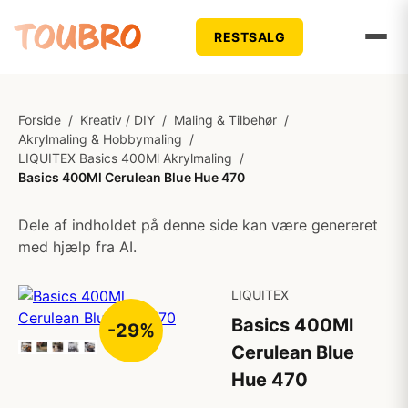
RESTSALG
Forside
/
Kreativ / DIY
/
Maling & Tilbehør
/
Akrylmaling & Hobbymaling
/
LIQUITEX Basics 400Ml Akrylmaling
/
Basics 400Ml Cerulean Blue Hue 470
Dele af indholdet på denne side kan være genereret
med hjælp fra AI.
LIQUITEX
Basics 400Ml
-29%
Cerulean Blue
Hue 470