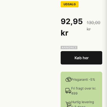
UDSALG
92,95
130,00
kr
kr
Køb her
Prisgaranti -5%
Fri fragt over kr.
499
Hurtig levering
1-3 dage