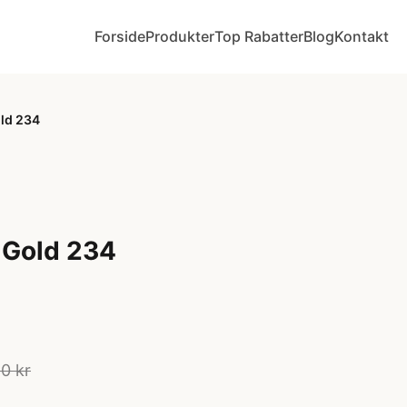
Forside
Produkter
Top Rabatter
Blog
Kontakt
ld 234
 Gold 234
0 kr