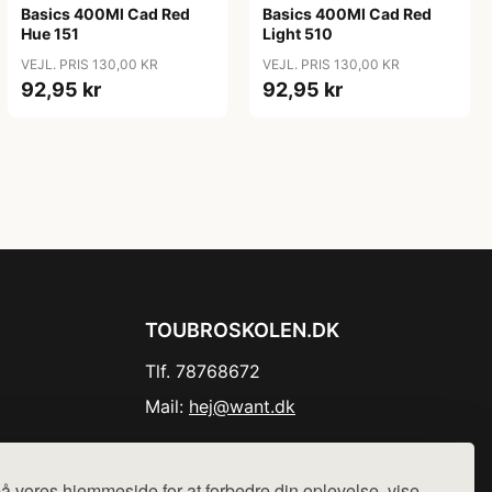
Basics 400Ml Cad Red
Basics 400Ml Cad Red
Hue 151
Light 510
VEJL. PRIS 130,00 KR
VEJL. PRIS 130,00 KR
92,95 kr
92,95 kr
TOUBROSKOLEN.DK
Tlf. 78768672
Mail:
hej@want.dk
Cookie- og privatlivspolitik
å vores hjemmeside for at forbedre din oplevelse, vise