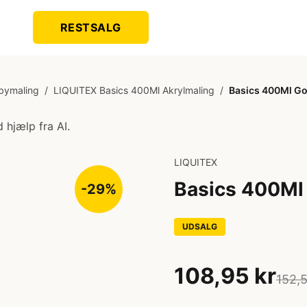
RESTSALG
bymaling
/
LIQUITEX Basics 400Ml Akrylmaling
/
Basics 400Ml Go
 hjælp fra AI.
LIQUITEX
Basics 400Ml
-29%
UDSALG
108,95 kr
152,5