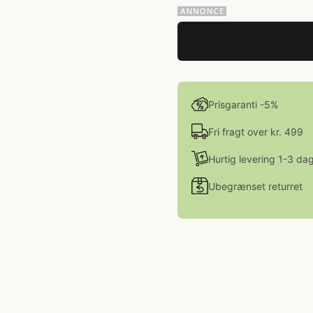
Prisgaranti -5%
Fri fragt over kr. 499
Hurtig levering 1-3 da
Ubegrænset returret