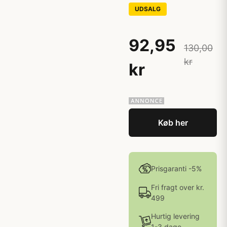
UDSALG
92,95
130,00
kr
kr
Køb her
Prisgaranti -5%
Fri fragt over kr.
499
Hurtig levering
1-3 dage