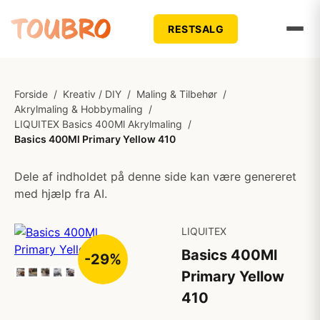
RESTSALG
Forside
/
Kreativ / DIY
/
Maling & Tilbehør
/
Akrylmaling & Hobbymaling
/
LIQUITEX Basics 400Ml Akrylmaling
/
Basics 400Ml Primary Yellow 410
Dele af indholdet på denne side kan være genereret
med hjælp fra AI.
LIQUITEX
Basics 400Ml
-29%
Primary Yellow
410