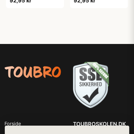
92,95 kr
92,95 kr
Forside
TOUBROSKOLEN.DK
Produkter