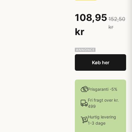
108,95
152,50
kr
kr
Køb her
Prisgaranti -5%
Fri fragt over kr.
499
Hurtig levering
1-3 dage