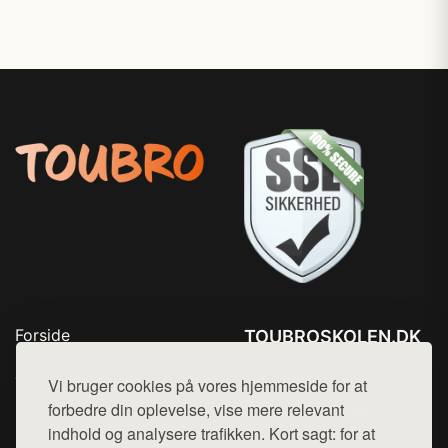
Forside
TOUBROSKOLEN.DK
Produkter
Tlf. 78768672
Top Rabatter
Vi bruger cookies på vores hjemmeside for at
Mail:
hej@want.dk
Blog
forbedre din oplevelse, vise mere relevant
Kontakt
indhold og analysere trafikken. Kort sagt: for at
Cookie- og privatlivspolitik