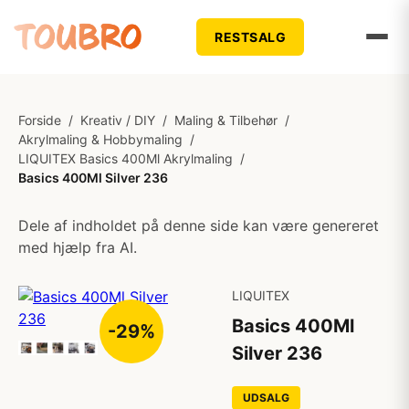
RESTSALG
Forside
/
Kreativ / DIY
/
Maling & Tilbehør
/
Akrylmaling & Hobbymaling
/
LIQUITEX Basics 400Ml Akrylmaling
/
Basics 400Ml Silver 236
Dele af indholdet på denne side kan være genereret
med hjælp fra AI.
LIQUITEX
Basics 400Ml
-29%
Silver 236
UDSALG