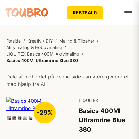
RESTSALG
Forside
/
Kreativ / DIY
/
Maling & Tilbehør
/
Akrylmaling & Hobbymaling
/
LIQUITEX Basics 400Ml Akrylmaling
/
Basics 400Ml Ultramrine Blue 380
Dele af indholdet på denne side kan være genereret
med hjælp fra AI.
LIQUITEX
Basics 400Ml
-29%
Ultramrine Blue
380