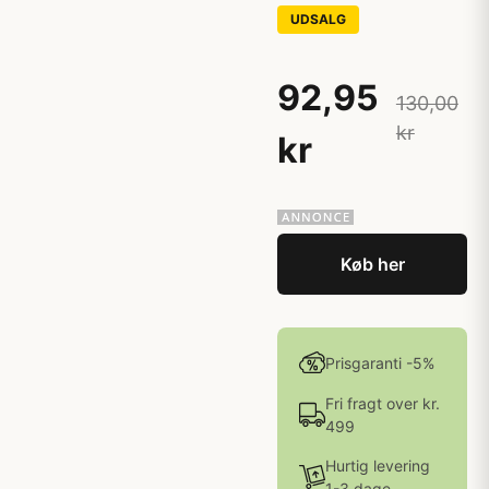
UDSALG
92,95
130,00
kr
kr
Køb her
Prisgaranti -5%
Fri fragt over kr.
499
Hurtig levering
1-3 dage