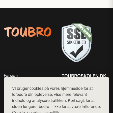
Forside
TOUBROSKOLEN.DK
Produkter
Tlf. 78768672
Top Rabatter
Vi bruger cookies på vores hjemmeside for at
Mail:
hej@want.dk
Blog
forbedre din oplevelse, vise mere relevant
Kontakt
indhold og analysere trafikken. Kort sagt: for at
Cookie- og privatlivspolitik
siden fungerer bedre – ikke for at være irriterende.
Cookie- og privatlivspolitik.