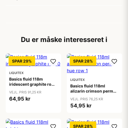
Du er måske interesseret i
SPAR 29%
SPAR 28%
LIQUITEX
Basics fluid 118m
LIQUITEX
iridescent graphite row
Basics fluid 118ml
0
alizarin crimson perm
VEJL. PRIS 91,25 KR
hue row 1
64,95 kr
VEJL. PRIS 76,25 KR
54,95 kr
SPAR 28%