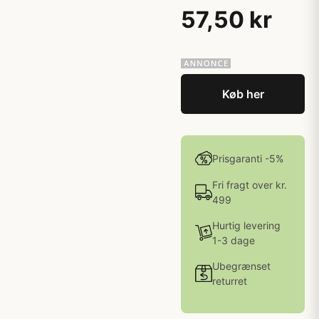
57,50 kr
Køb her
Prisgaranti -5%
Fri fragt over kr.
499
Hurtig levering
1-3 dage
Ubegrænset
returret