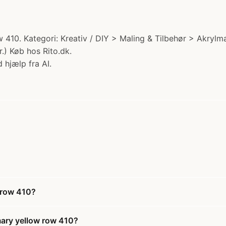
 410. Kategori: Kreativ / DIY > Maling & Tilbehør > Akrylm
r.) Køb hos Rito.dk.
 hjælp fra AI.
 row 410?
mary yellow row 410?