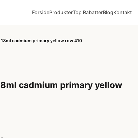
Forside
Produkter
Top Rabatter
Blog
Kontakt
d 118ml cadmium primary yellow row 410
118ml cadmium primary yellow