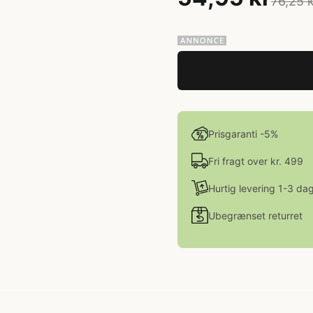
76,25 
Prisgaranti -5%
Fri fragt over kr. 499
Hurtig levering 1-3 da
Ubegrænset returret