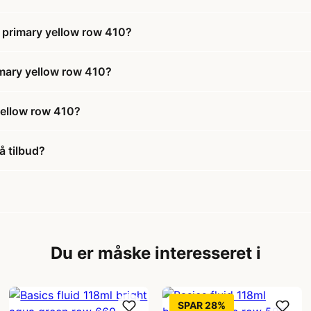
 primary yellow row 410?
imary yellow row 410?
yellow row 410?
å tilbud?
Du er måske interesseret i
SPAR 28%