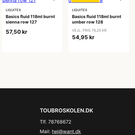
LIQUITEX
LIQUITEX
Basics fluid 118ml burnt
Basics fluid 118ml burnt
sienna row 127
umber row 128
VEJL. PRIS 76,25 KR
57,50 kr
54,95 kr
TOUBROSKOLEN.DK
Tlf. 78768672
Mail:
hej@want.dk