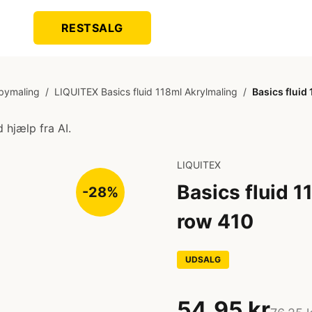
RESTSALG
bymaling
/
LIQUITEX Basics fluid 118ml Akrylmaling
/
Basics flui
 hjælp fra AI.
LIQUITEX
Basics fluid 
-28%
row 410
UDSALG
54,95 kr