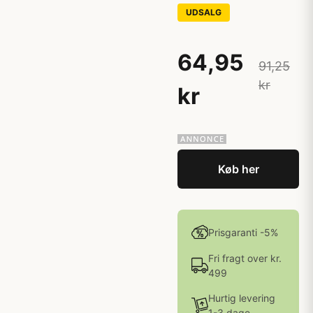
UDSALG
64,95
91,25
kr
kr
Køb her
Prisgaranti -5%
Fri fragt over kr.
499
Hurtig levering
1-3 dage