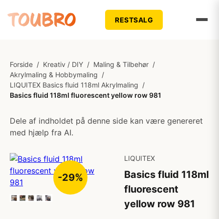
RESTSALG
Forside
/
Kreativ / DIY
/
Maling & Tilbehør
/
Akrylmaling & Hobbymaling
/
LIQUITEX Basics fluid 118ml Akrylmaling
/
Basics fluid 118ml fluorescent yellow row 981
Dele af indholdet på denne side kan være genereret
med hjælp fra AI.
LIQUITEX
Basics fluid 118ml
-29%
fluorescent
yellow row 981