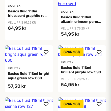
LIQUITEX
Basics fluid 118m
LIQUITEX
iridescent graphite row
Basics fluid 118ml
0
alizarin crimson perm
VEJL. PRIS 91,25 KR
hue row 1
64,95 kr
VEJL. PRIS 76,25 KR
54,95 kr
SPAR 28%
LIQUITEX
Basics fluid 118ml
LIQUITEX
brilliant purple row 590
Basics fluid 118ml bright
aqua green row 660
VEJL. PRIS 76,25 KR
54,95 kr
57,50 kr
SPAR 28%