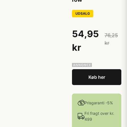
UDSALG
54,95
76,25
kr
kr
Køb her
Prisgaranti -5%
Fri fragt over kr.
499