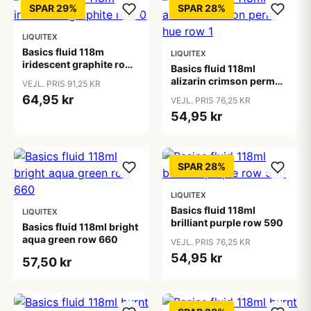
SPAR 29%
SPAR 28%
LIQUITEX
Basics fluid 118m
LIQUITEX
iridescent graphite row
Basics fluid 118ml
0
alizarin crimson perm
VEJL. PRIS 91,25 KR
hue row 1
64,95 kr
VEJL. PRIS 76,25 KR
54,95 kr
SPAR 28%
LIQUITEX
Basics fluid 118ml
LIQUITEX
brilliant purple row 590
Basics fluid 118ml bright
aqua green row 660
VEJL. PRIS 76,25 KR
54,95 kr
57,50 kr