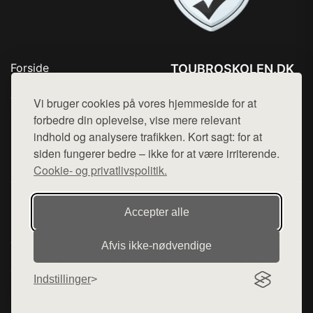
Forside
TOUBROSKOLEN.DK
Produkter
Tlf. 78768672
Top Rabatter
Vi bruger cookies på vores hjemmeside for at
Mail:
hej@want.dk
Blog
forbedre din oplevelse, vise mere relevant
Kontakt
indhold og analysere trafikken. Kort sagt: for at
Cookie- og privatlivspolitik
siden fungerer bedre – ikke for at være irriterende.
Cookie- og privatlivspolitik.
Denne side er en del af want.dk, der udgiver en række
Accepter alle
hjemmesider med præsentation af forskellige produkter fra
diverse webshops. Der sælges ikke varer fra denne side - vi
Afvis ikke‑nødvendige
henviser til de shops, som sælger varen. Vi har heller ikke
varerne på lager.
Indstillinger
© 2026 toubroskolen.dk. Alle rettigheder forbeholdes.