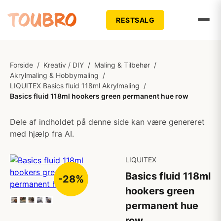
RESTSALG
Forside
/
Kreativ / DIY
/
Maling & Tilbehør
/
Akrylmaling & Hobbymaling
/
LIQUITEX Basics fluid 118ml Akrylmaling
/
Basics fluid 118ml hookers green permanent hue row
Dele af indholdet på denne side kan være genereret
med hjælp fra AI.
LIQUITEX
Basics fluid 118ml
-28%
hookers green
permanent hue
row