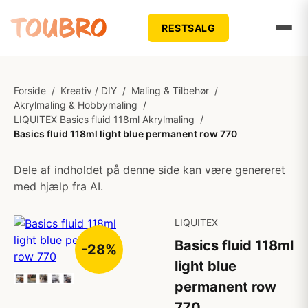
RESTSALG
Forside
/
Kreativ / DIY
/
Maling & Tilbehør
/
Akrylmaling & Hobbymaling
/
LIQUITEX Basics fluid 118ml Akrylmaling
/
Basics fluid 118ml light blue permanent row 770
Dele af indholdet på denne side kan være genereret
med hjælp fra AI.
LIQUITEX
Basics fluid 118ml
-28%
light blue
permanent row
770