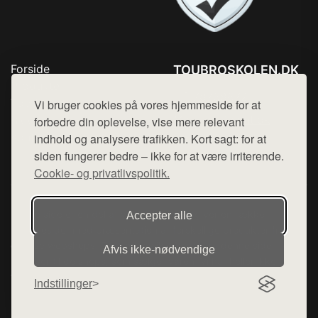
Forside
TOUBROSKOLEN.DK
Produkter
Tlf. 78768672
Top Rabatter
Vi bruger cookies på vores hjemmeside for at
Mail:
hej@want.dk
Blog
forbedre din oplevelse, vise mere relevant
Kontakt
indhold og analysere trafikken. Kort sagt: for at
Cookie- og privatlivspolitik
siden fungerer bedre – ikke for at være irriterende.
Cookie- og privatlivspolitik.
Denne side er en del af want.dk, der udgiver en række
Accepter alle
hjemmesider med præsentation af forskellige produkter fra
diverse webshops. Der sælges ikke varer fra denne side - vi
Afvis ikke‑nødvendige
henviser til de shops, som sælger varen. Vi har heller ikke
varerne på lager.
Indstillinger
© 2026 toubroskolen.dk. Alle rettigheder forbeholdes.