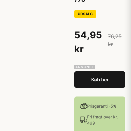
UDSALG
54,95
76,25
kr
kr
Køb her
Prisgaranti -5%
Fri fragt over kr.
499