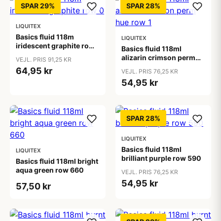
SPAR 29%
SPAR 28%
LIQUITEX
Basics fluid 118m
LIQUITEX
iridescent graphite row
Basics fluid 118ml
0
alizarin crimson perm
VEJL. PRIS 91,25 KR
hue row 1
64,95 kr
VEJL. PRIS 76,25 KR
54,95 kr
SPAR 28%
LIQUITEX
Basics fluid 118ml
LIQUITEX
brilliant purple row 590
Basics fluid 118ml bright
aqua green row 660
VEJL. PRIS 76,25 KR
54,95 kr
57,50 kr