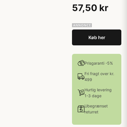
57,50 kr
Køb her
Prisgaranti -5%
Fri fragt over kr.
499
Hurtig levering
1-3 dage
Ubegrænset
returret