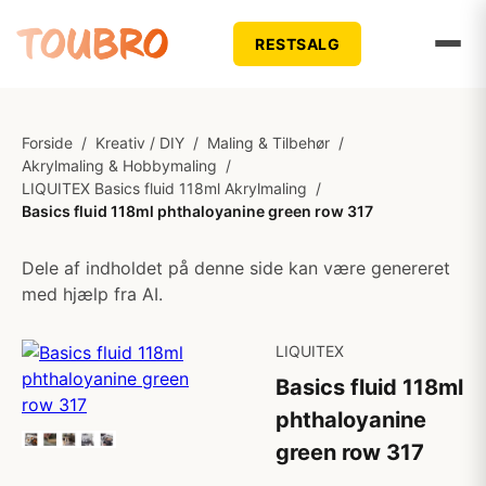
RESTSALG
Forside
/
Kreativ / DIY
/
Maling & Tilbehør
/
Akrylmaling & Hobbymaling
/
LIQUITEX Basics fluid 118ml Akrylmaling
/
Basics fluid 118ml phthaloyanine green row 317
Dele af indholdet på denne side kan være genereret
med hjælp fra AI.
LIQUITEX
Basics fluid 118ml
phthaloyanine
green row 317