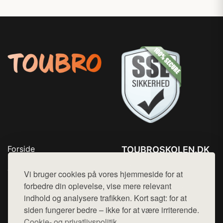
Forside
TOUBROSKOLEN.DK
Produkter
Tlf. 78768672
Top Rabatter
Vi bruger cookies på vores hjemmeside for at
Mail:
hej@want.dk
Blog
forbedre din oplevelse, vise mere relevant
Kontakt
indhold og analysere trafikken. Kort sagt: for at
Cookie- og privatlivspolitik
siden fungerer bedre – ikke for at være irriterende.
Cookie- og privatlivspolitik.