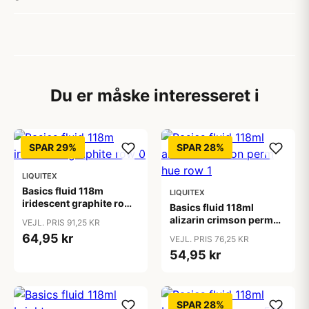
Du er måske interesseret i
SPAR 29%
SPAR 28%
LIQUITEX
Basics fluid 118m
LIQUITEX
iridescent graphite row
Basics fluid 118ml
0
alizarin crimson perm
VEJL. PRIS 91,25 KR
hue row 1
64,95 kr
VEJL. PRIS 76,25 KR
54,95 kr
SPAR 28%