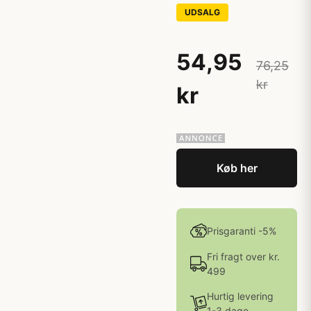
UDSALG
54,95
76,25
kr
kr
Køb her
Prisgaranti -5%
Fri fragt over kr.
499
Hurtig levering
1-3 dage