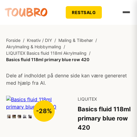
RESTSALG
Forside
/
Kreativ / DIY
/
Maling & Tilbehør
/
Akrylmaling & Hobbymaling
/
LIQUITEX Basics fluid 118ml Akrylmaling
/
Basics fluid 118ml primary blue row 420
Dele af indholdet på denne side kan være genereret
med hjælp fra AI.
LIQUITEX
Basics fluid 118ml
-28%
primary blue row
420