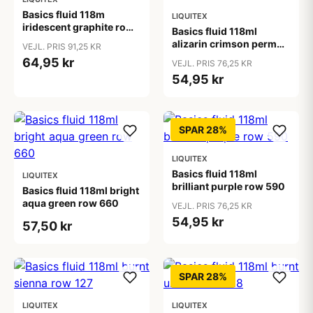
Basics fluid 118m
LIQUITEX
iridescent graphite row
Basics fluid 118ml
0
alizarin crimson perm
VEJL. PRIS 91,25 KR
hue row 1
64,95 kr
VEJL. PRIS 76,25 KR
54,95 kr
SPAR 28%
LIQUITEX
Basics fluid 118ml
LIQUITEX
brilliant purple row 590
Basics fluid 118ml bright
aqua green row 660
VEJL. PRIS 76,25 KR
54,95 kr
57,50 kr
SPAR 28%
LIQUITEX
LIQUITEX