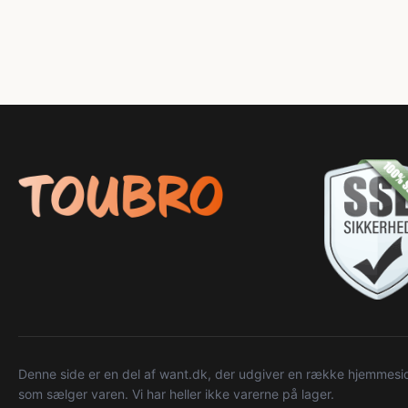
Denne side er en del af want.dk, der udgiver en række hjemmeside
som sælger varen. Vi har heller ikke varerne på lager.