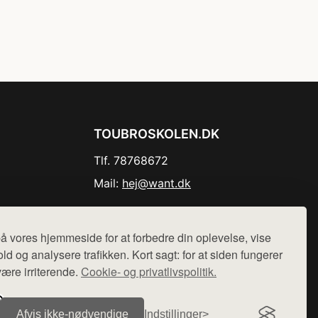
TOUBROSKOLEN.DK
Tlf. 78768672
Mail:
hej@want.dk
Cookie- og privatlivspolitik
å vores hjemmeside for at forbedre din oplevelse, vise
ld og analysere trafikken. Kort sagt: for at siden fungerer
være irriterende.
Cookie- og privatlivspolitik.
r sælges ikke varer fra denne side - vi henviser til de shops,
Afvis ikke‑nødvendige
Indstillinger