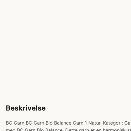
Beskrivelse
BC Garn BC Garn Bio Balance Garn 1 Natur. Kategori: Gar
med BC Garn Bio Balance. Dette garn er en harmonisk 