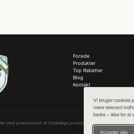
Forside
Produkter
Top Rabatter
Blog
Kontakt
Vi bruger cookies p
mere relevant indho
bedre – ikke for at 
r med præsentation af forskellige produkter fra diverse webshops. De
Accepter alle