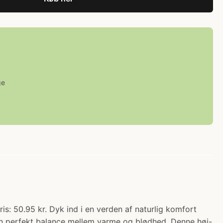
ge
: 50.95 kr. Dyk ind i en verden af naturlig komfort
n perfekt balance mellem varme og blødhed. Denne høj-