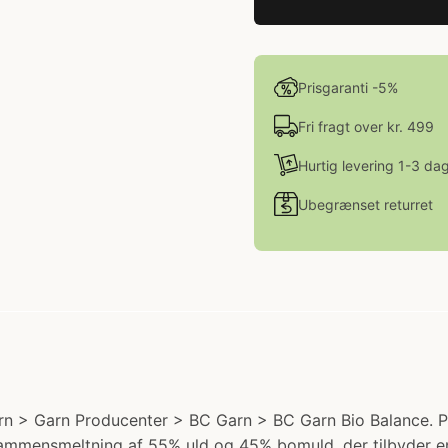
Prisgaranti -5%
Fri fragt over kr. 499
Hurtig levering 1-3 da
Ubegrænset returret
n > Garn Producenter > BC Garn > BC Garn Bio Balance. Pris
sammensmeltning af 55% uld og 45% bomuld, der tilbyder e