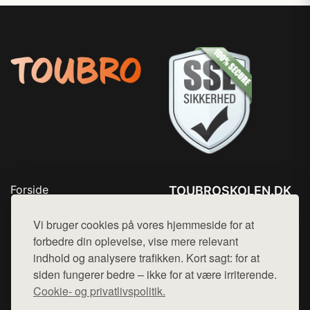
Forside
TOUBROSKOLEN.DK
Produkter
Tlf. 78768672
Top Rabatter
Vi bruger cookies på vores hjemmeside for at
Mail:
hej@want.dk
Blog
forbedre din oplevelse, vise mere relevant
Kontakt
indhold og analysere trafikken. Kort sagt: for at
Cookie- og privatlivspolitik
siden fungerer bedre – ikke for at være irriterende.
Cookie- og privatlivspolitik.