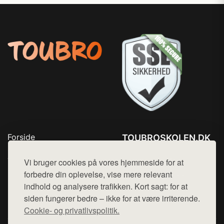
Forside
TOUBROSKOLEN.DK
Produkter
Tlf. 78768672
Top Rabatter
Vi bruger cookies på vores hjemmeside for at
Mail:
hej@want.dk
Blog
forbedre din oplevelse, vise mere relevant
Kontakt
indhold og analysere trafikken. Kort sagt: for at
Cookie- og privatlivspolitik
siden fungerer bedre – ikke for at være irriterende.
Cookie- og privatlivspolitik.