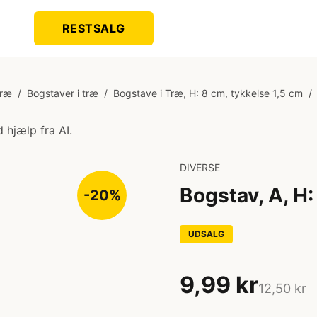
RESTSALG
Træ
/
Bogstaver i træ
/
Bogstave i Træ, H: 8 cm, tykkelse 1,5 cm
/
 hjælp fra AI.
DIVERSE
Bogstav, A, H:
-20%
UDSALG
9,99 kr
12,50 kr