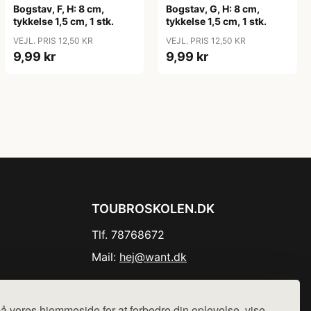
Bogstav, F, H: 8 cm,
Bogstav, G, H: 8 cm,
tykkelse 1,5 cm, 1 stk.
tykkelse 1,5 cm, 1 stk.
VEJL. PRIS 12,50 KR
VEJL. PRIS 12,50 KR
9,99 kr
9,99 kr
TOUBROSKOLEN.DK
Tlf. 78768672
Mail:
hej@want.dk
Cookie- og privatlivspolitik
å vores hjemmeside for at forbedre din oplevelse, vise