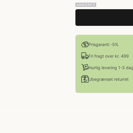
Prisgaranti -5%
Fri fragt over kr. 499
Hurtig levering 1-3 da
Ubegrænset returret