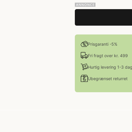
Prisgaranti -5%
Fri fragt over kr. 499
Hurtig levering 1-3 da
Ubegrænset returret