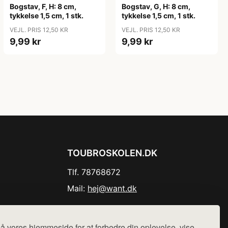
Bogstav, F, H: 8 cm,
Bogstav, G, H: 8 cm,
tykkelse 1,5 cm, 1 stk.
tykkelse 1,5 cm, 1 stk.
VEJL. PRIS 12,50 KR
VEJL. PRIS 12,50 KR
9,99 kr
9,99 kr
TOUBROSKOLEN.DK
Tlf. 78768672
Mail:
hej@want.dk
Cookie- og privatlivspolitik
å vores hjemmeside for at forbedre din oplevelse, vise