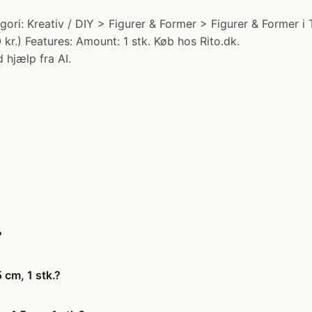
tegori: Kreativ / DIY > Figurer & Former > Figurer & Former 
 kr.) Features: Amount: 1 stk. Køb hos Rito.dk.
 hjælp fra AI.
?
 cm, 1 stk.?