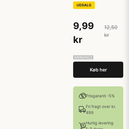
UDSALG
9,99
12,50
kr
kr
Køb her
Prisgaranti -5%
Fri fragt over kr.
499
Hurtig levering
1-3 dage