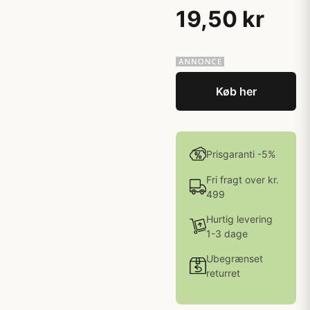
19,50 kr
Køb her
Prisgaranti -5%
Fri fragt over kr.
499
Hurtig levering
1-3 dage
Ubegrænset
returret