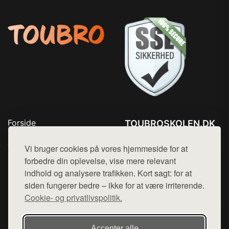
Forside
TOUBROSKOLEN.DK
Produkter
Tlf. 78768672
Top Rabatter
Vi bruger cookies på vores hjemmeside for at
Mail:
hej@want.dk
Blog
forbedre din oplevelse, vise mere relevant
Kontakt
indhold og analysere trafikken. Kort sagt: for at
Cookie- og privatlivspolitik
siden fungerer bedre – ikke for at være irriterende.
Cookie- og privatlivspolitik.
Denne side er en del af want.dk, der udgiver en række
Accepter alle