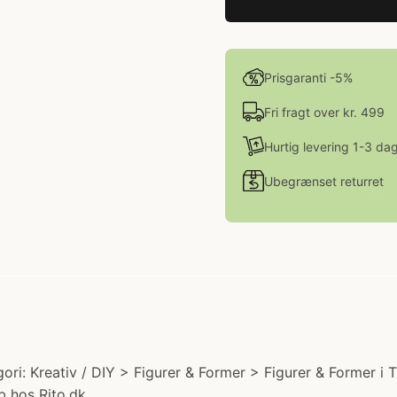
Prisgaranti -5%
Fri fragt over kr. 499
Hurtig levering 1-3 da
Ubegrænset returret
egori: Kreativ / DIY > Figurer & Former > Figurer & Former i
b hos Rito.dk.