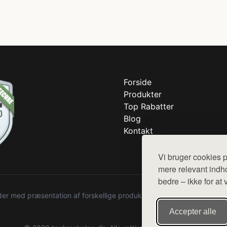
Forside
Produkter
Top Rabatter
Blog
Kontakt
Vi bruger cookies p
mere relevant indho
bedre – ikke for at 
r med præsentation af forskellige produkter fra diverse webshops. De
Accepter alle