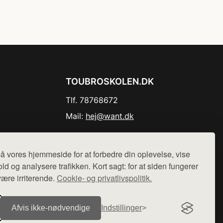
TOUBROSKOLEN.DK
Tlf. 78768672
Mail:
hej@want.dk
Cookie- og privatlivspolitik
å vores hjemmeside for at forbedre din oplevelse, vise
ld og analysere trafikken. Kort sagt: for at siden fungerer
være irriterende.
Cookie- og privatlivspolitik.
r sælges ikke varer fra denne side - vi henviser til de shops,
Afvis ikke‑nødvendige
Indstillinger