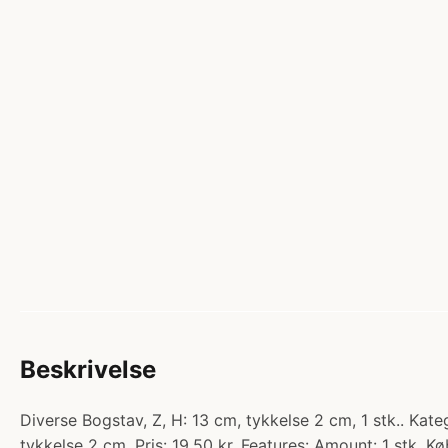
Beskrivelse
Diverse Bogstav, Z, H: 13 cm, tykkelse 2 cm, 1 stk.. Kat
tykkelse 2 cm. Pris: 19.50 kr. Features: Amount: 1 stk. Kø