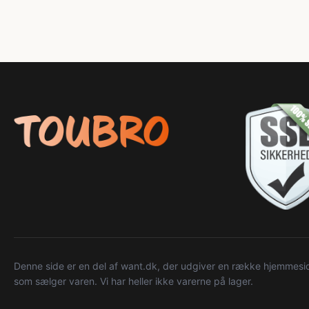
Denne side er en del af want.dk, der udgiver en række hjemmeside
som sælger varen. Vi har heller ikke varerne på lager.