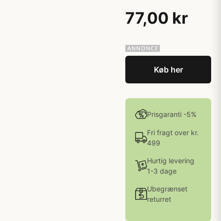
77,00 kr
Køb her
Prisgaranti -5%
Fri fragt over kr.
499
Hurtig levering
1-3 dage
Ubegrænset
returret