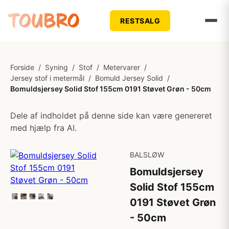
RESTSALG
Forside
/
Syning
/
Stof
/
Metervarer
/
Jersey stof i metermål
/
Bomuld Jersey Solid
/
Bomuldsjersey Solid Stof 155cm 0191 Støvet Grøn - 50cm
Dele af indholdet på denne side kan være genereret
med hjælp fra AI.
BALSLØW
Bomuldsjersey
Solid Stof 155cm
0191 Støvet Grøn
- 50cm