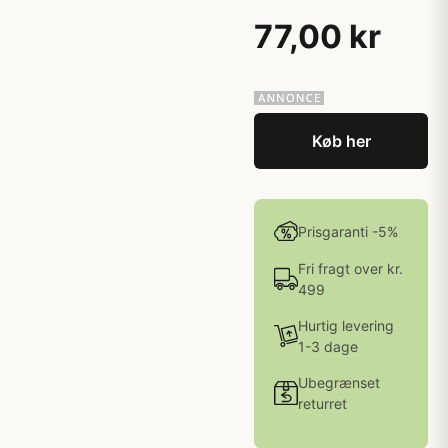
77,00 kr
Køb her
Prisgaranti -5%
Fri fragt over kr.
499
Hurtig levering
1-3 dage
Ubegrænset
returret