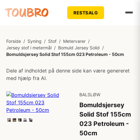
RESTSALG
Forside
/
Syning
/
Stof
/
Metervarer
/
Jersey stof i metermål
/
Bomuld Jersey Solid
/
Bomuldsjersey Solid Stof 155cm 023 Petroleum - 50cm
Dele af indholdet på denne side kan være genereret
med hjælp fra AI.
BALSLØW
Bomuldsjersey
Solid Stof 155cm
023 Petroleum -
50cm