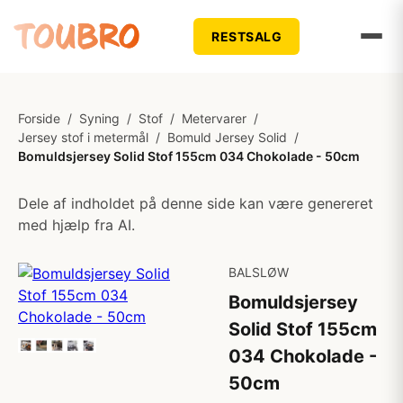
RESTSALG
Forside
/
Syning
/
Stof
/
Metervarer
/
Jersey stof i metermål
/
Bomuld Jersey Solid
/
Bomuldsjersey Solid Stof 155cm 034 Chokolade - 50cm
Dele af indholdet på denne side kan være genereret
med hjælp fra AI.
BALSLØW
Bomuldsjersey
Solid Stof 155cm
034 Chokolade -
50cm