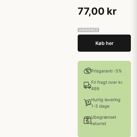
77,00 kr
Køb her
Prisgaranti -5%
Fri fragt over kr.
499
Hurtig levering
1-3 dage
Ubegrænset
returret