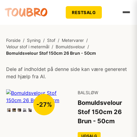
RESTSALG
Forside
/
Syning
/
Stof
/
Metervarer
/
Velour stof i metermål
/
Bomuldsvelour
/
Bomuldsvelour Stof 150cm 26 Brun - 50cm
Dele af indholdet på denne side kan være genereret
med hjælp fra AI.
BALSLØW
Bomuldsvelour
-27%
Stof 150cm 26
Brun - 50cm
UDSALG