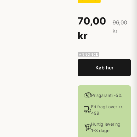
70,00
96,00
kr
kr
Køb her
Prisgaranti -5%
Fri fragt over kr.
499
Hurtig levering
1-3 dage