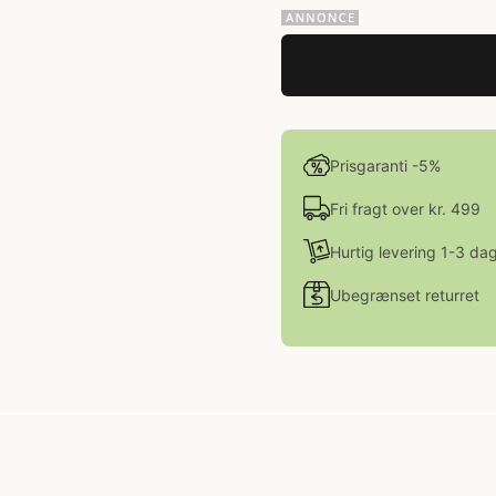
Prisgaranti -5%
Fri fragt over kr. 499
Hurtig levering 1-3 da
Ubegrænset returret