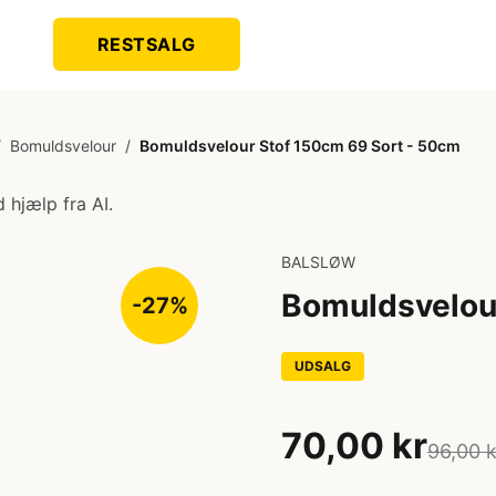
RESTSALG
/
Bomuldsvelour
/
Bomuldsvelour Stof 150cm 69 Sort - 50cm
 hjælp fra AI.
BALSLØW
Bomuldsvelou
-27%
UDSALG
70,00 kr
96,00 k