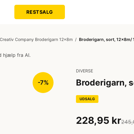
RESTSALG
Creativ Company Broderigarn 12x8m
/
Broderigarn, sort, 12x8m/ 1
 hjælp fra AI.
DIVERSE
Broderigarn, s
-7%
UDSALG
228,95 kr
245,