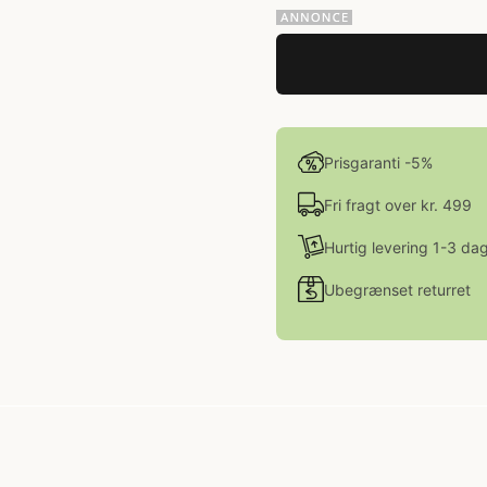
Prisgaranti -5%
Fri fragt over kr. 499
Hurtig levering 1-3 da
Ubegrænset returret