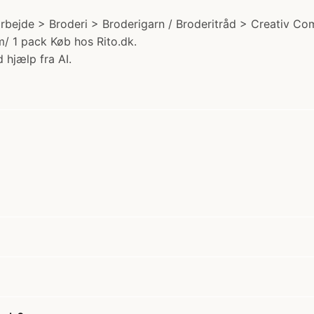
arbejde > Broderi > Broderigarn / Broderitråd > Creativ Co
m/ 1 pack Køb hos Rito.dk.
 hjælp fra AI.