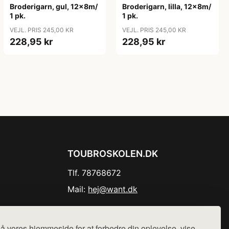
Broderigarn, gul, 12x8m/
Broderigarn, lilla, 12x8m/
1 pk.
1 pk.
VEJL. PRIS 245,00 KR
VEJL. PRIS 245,00 KR
228,95 kr
228,95 kr
TOUBROSKOLEN.DK
Tlf. 78768672
Mail:
hej@want.dk
Cookie- og privatlivspolitik
å vores hjemmeside for at forbedre din oplevelse, vise