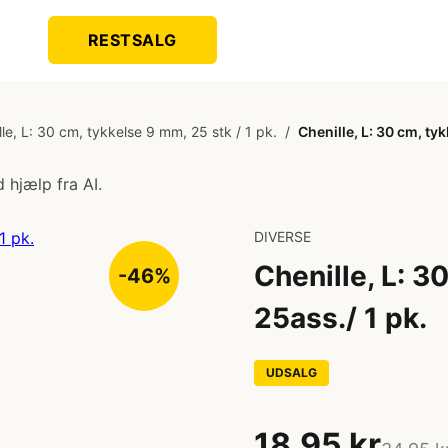
RESTSALG
lle, L: 30 cm, tykkelse 9 mm, 25 stk / 1 pk.
/
Chenille, L: 30 cm, tyk
 hjælp fra AI.
DIVERSE
Chenille, L: 3
-46%
25ass./ 1 pk.
UDSALG
18,95 kr