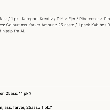
ass./ 1 pk.. Kategori: Kreativ / DIY > Fjer / Piberenser > Pi
ures: Colour: ass. farver Amount: 25 asstd./ 1 pack Køb hos R
 hjælp fra AI.
er, 25ass./ 1 pk.?
, ass. farver, 25ass./ 1 pk.?