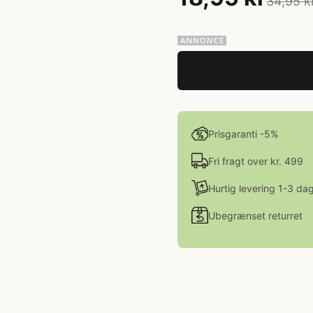
34,95 k
Prisgaranti -5%
Fri fragt over kr. 499
Hurtig levering 1-3 da
Ubegrænset returret