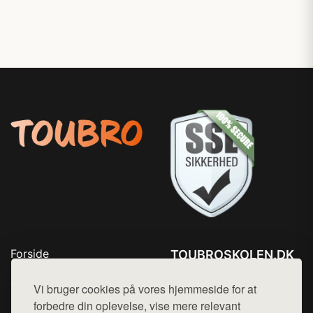
Forside
TOUBROSKOLEN.DK
Produkter
Tlf. 78768672
Top Rabatter
Vi bruger cookies på vores hjemmeside for at
Mail:
hej@want.dk
Blog
forbedre din oplevelse, vise mere relevant