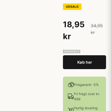
UDSALG
18,95
34,95
kr
kr
Køb her
Prisgaranti -5%
Fri fragt over kr.
499
Hurtig levering