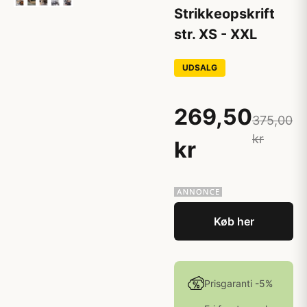
Strikkeopskrift
str. XS - XXL
UDSALG
269,50
375,00
kr
kr
Køb her
Prisgaranti -5%