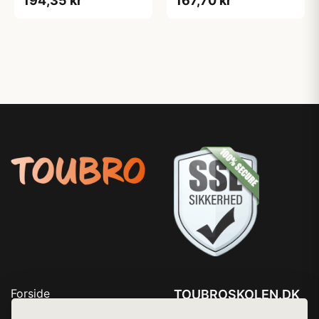
194,35 kr
167,70 kr
Forside
TOUBROSKOLEN.DK
Produkter