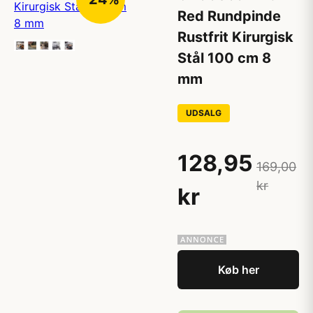
Red Rundpinde
Rustfrit Kirurgisk
Stål 100 cm 8
mm
UDSALG
128,95
169,00
kr
kr
Køb her