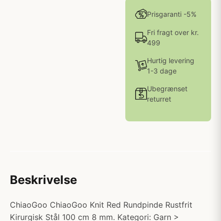
Prisgaranti -5%
Fri fragt over kr.
499
Hurtig levering
1-3 dage
Ubegrænset
returret
Beskrivelse
ChiaoGoo ChiaoGoo Knit Red Rundpinde Rustfrit
Kirurgisk Stål 100 cm 8 mm. Kategori: Garn >