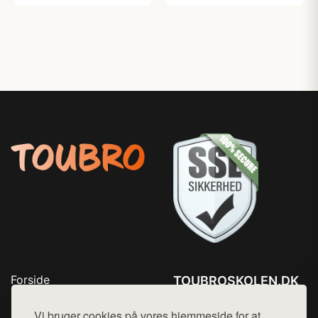
Forside
TOUBROSKOLEN.DK
Produkter
Tlf. 78768672
Top Rabatter
Vi bruger cookies på vores hjemmeside for at