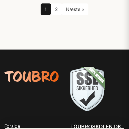
1
2
Næste »
Forside
TOUBROSKOLEN.DK