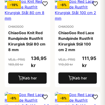
-19%
-6%
CHIAOGOO
CHIAOGOO
ChiaoGoo Knit Red
ChiaoGoo Red Lace
Rundpinde Rustfrit
Rundpinde Rustfrit
Kirurgisk Stål 80 cm
Kirurgisk Stål 100
8 mm
cm 2 mm
136,95
111,95
VEJL. PRIS
VEJL. PRIS
169,00 kr
119,00 kr
kr
kr
Køb her
Køb her
-6%
-6%