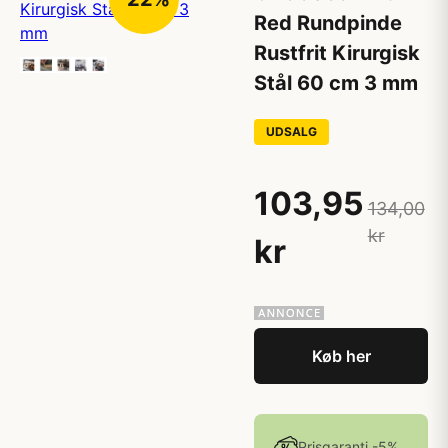
Red Rundpinde
Rustfrit Kirurgisk
Stål 60 cm 3 mm
UDSALG
103,95
134,00
kr
kr
Køb her
Prisgaranti -5%