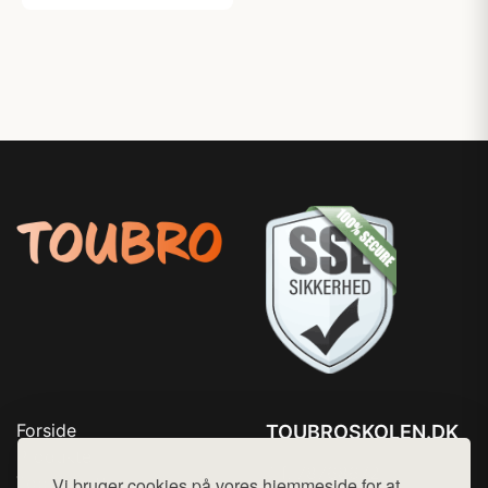
Forside
TOUBROSKOLEN.DK
Produkter
Tlf. 78768672
Top Rabatter
Vi bruger cookies på vores hjemmeside for at