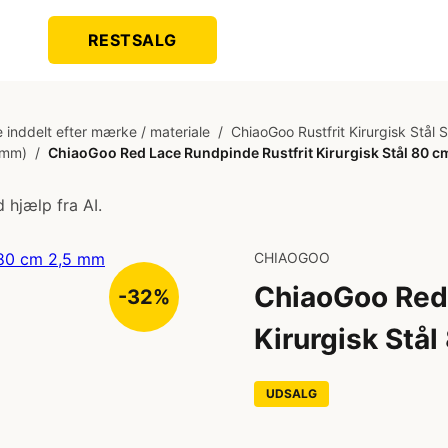
RESTSALG
 inddelt efter mærke / materiale
/
ChiaoGoo Rustfrit Kirurgisk Stål 
0mm)
/
ChiaoGoo Red Lace Rundpinde Rustfrit Kirurgisk Stål 80 
 hjælp fra AI.
CHIAOGOO
ChiaoGoo Red 
-32%
Kirurgisk Stå
UDSALG