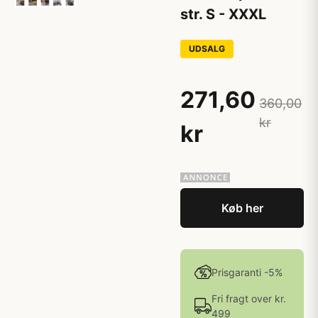
str. S - XXXL
UDSALG
271,60
360,00
kr
kr
Køb her
Prisgaranti -5%
Fri fragt over kr.
499