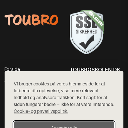
Forside
TOUBROSKOLEN.DK
Produkter
Tlf. 78768672
Top Rabatter
Vi bruger cookies på vores hjemmeside for at
Mail:
hej@want.dk
Blog
forbedre din oplevelse, vise mere relevant
Kontakt
indhold og analysere trafikken. Kort sagt: for at
Cookie- og privatlivspolitik
siden fungerer bedre – ikke for at være irriterende.
Cookie- og privatlivspolitik.
Denne side er en del af want.dk, der udgiver en række