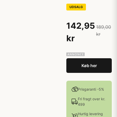
UDSALG
142,95
189,00
kr
kr
Køb her
Prisgaranti -5%
Fri fragt over kr.
499
Hurtig levering