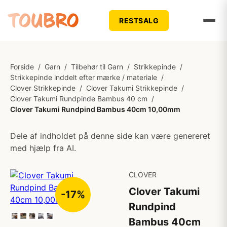
RESTSALG
Forside
/
Garn
/
Tilbehør til Garn
/
Strikkepinde
/
Strikkepinde inddelt efter mærke / materiale
/
Clover Strikkepinde
/
Clover Takumi Strikkepinde
/
Clover Takumi Rundpinde Bambus 40 cm
/
Clover Takumi Rundpind Bambus 40cm 10,00mm
Dele af indholdet på denne side kan være genereret
med hjælp fra AI.
CLOVER
Clover Takumi
-17%
Rundpind
Bambus 40cm