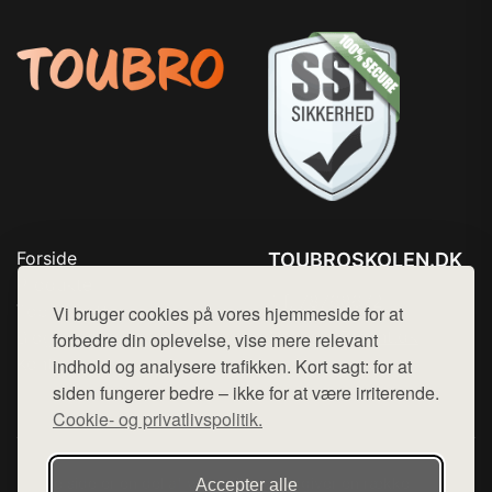
Forside
TOUBROSKOLEN.DK
Produkter
Tlf. 78768672
Top Rabatter
Vi bruger cookies på vores hjemmeside for at
Mail:
hej@want.dk
Blog
forbedre din oplevelse, vise mere relevant
Kontakt
indhold og analysere trafikken. Kort sagt: for at
Cookie- og privatlivspolitik
siden fungerer bedre – ikke for at være irriterende.
Cookie- og privatlivspolitik.
Denne side er en del af want.dk, der udgiver en række
Accepter alle