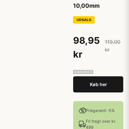
10,00mm
UDSALG
98,95
119,00
kr
kr
Køb her
Prisgaranti -5%
Fri fragt over kr.
499