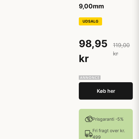
9,00mm
UDSALG
98,95
119,00
kr
kr
Køb her
Prisgaranti -5%
Fri fragt over kr.
499