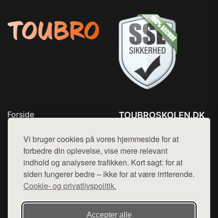
Forside
TOUBROSKOLEN.DK
Produkter
Tlf. 78768672
Top Rabatter
Vi bruger cookies på vores hjemmeside for at
Mail:
hej@want.dk
Blog
forbedre din oplevelse, vise mere relevant
Kontakt
indhold og analysere trafikken. Kort sagt: for at
Cookie- og privatlivspolitik
siden fungerer bedre – ikke for at være irriterende.
Cookie- og privatlivspolitik.
Denne side er en del af want.dk, der udgiver en række
Accepter alle