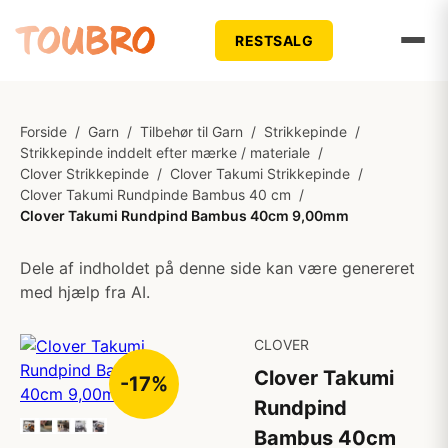
RESTSALG
Forside
/
Garn
/
Tilbehør til Garn
/
Strikkepinde
/
Strikkepinde inddelt efter mærke / materiale
/
Clover Strikkepinde
/
Clover Takumi Strikkepinde
/
Clover Takumi Rundpinde Bambus 40 cm
/
Clover Takumi Rundpind Bambus 40cm 9,00mm
Dele af indholdet på denne side kan være genereret
med hjælp fra AI.
CLOVER
Clover Takumi
-17%
Rundpind
Bambus 40cm