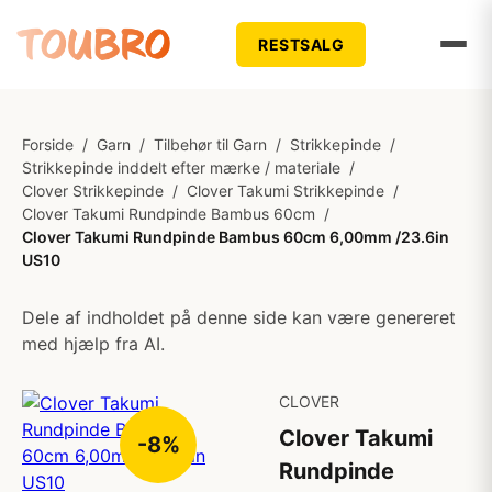
RESTSALG
Forside
/
Garn
/
Tilbehør til Garn
/
Strikkepinde
/
Strikkepinde inddelt efter mærke / materiale
/
Clover Strikkepinde
/
Clover Takumi Strikkepinde
/
Clover Takumi Rundpinde Bambus 60cm
/
Clover Takumi Rundpinde Bambus 60cm 6,00mm /23.6in
US10
Dele af indholdet på denne side kan være genereret
med hjælp fra AI.
CLOVER
Clover Takumi
-8%
Rundpinde