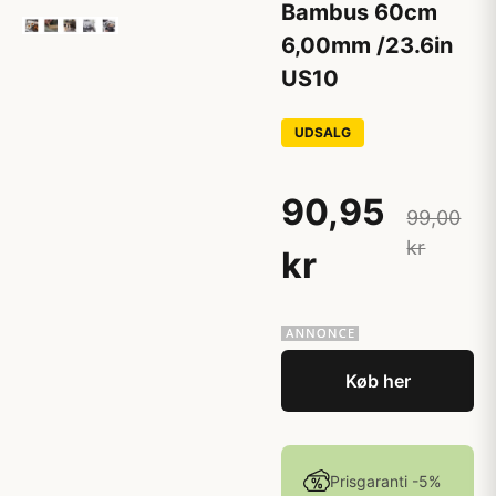
Bambus 60cm
6,00mm /23.6in
US10
UDSALG
90,95
99,00
kr
kr
Køb her
Prisgaranti -5%