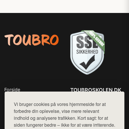
Forside
TOUBROSKOLEN.DK
Produkter
Tlf. 78768672
Top Rabatter
Vi bruger cookies på vores hjemmeside for at
Mail:
hej@want.dk
Blog
forbedre din oplevelse, vise mere relevant
Kontakt
indhold og analysere trafikken. Kort sagt: for at
Cookie- og privatlivspolitik
siden fungerer bedre – ikke for at være irriterende.